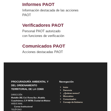
Informes PAOT
Información destacada de las acciones
PAOT
Verificadores PAOT
Personal PAOT autorizado
con funciones de verificación
Comunicados PAOT
Acciones destacadas PAOT
PROCURADURÍA AMBIENTAL Y
Navegación
DEL ORDENAMIENTO
Inicio
TERRITORIAL DE LA CDMX
Denuncia
¿Quiénes somos?
DIRECCIÓN
Micrositios
Medellín 202, Col. Roma Sur, Alcaldía
Comunicados
Cuauhtémoc, C.P. 06700, Ciudad de México
Consejo de Gobierno
WEB E-MAIL
Correo Institucional
TELÉFONO