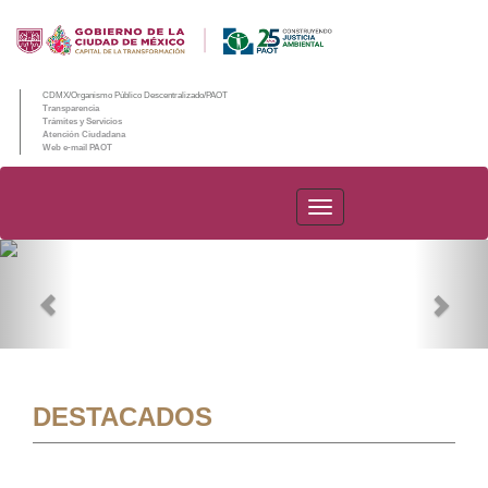
CDMX/Organismo Público Descentralizado/PAOT
Transparencia
Trámites y Servicios
Atención Ciudadana
Web e-mail PAOT
PAOT
Previous
Nex
DESTACADOS