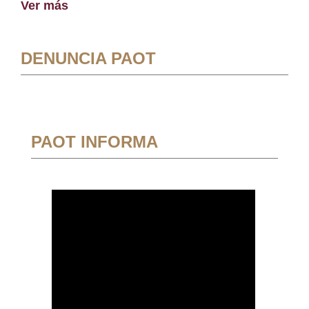
Ver más
DENUNCIA PAOT
PAOT INFORMA