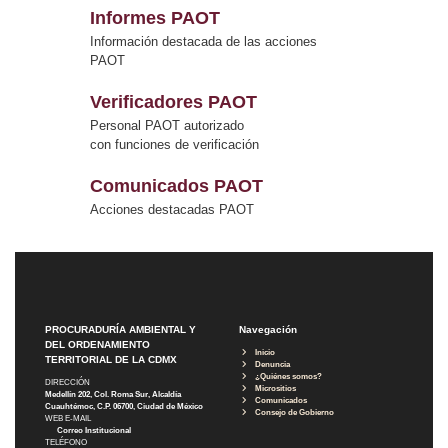
Informes PAOT
Información destacada de las acciones
PAOT
Verificadores PAOT
Personal PAOT autorizado
con funciones de verificación
Comunicados PAOT
Acciones destacadas PAOT
PROCURADURÍA AMBIENTAL Y
Navegación
DEL ORDENAMIENTO
Inicio
TERRITORIAL DE LA CDMX
Denuncia
¿Quiénes somos?
DIRECCIÓN
Micrositios
Medellín 202, Col. Roma Sur, Alcaldía
Comunicados
Cuauhtémoc, C.P. 06700, Ciudad de México
Consejo de Gobierno
WEB E-MAIL
Correo Institucional
TELÉFONO