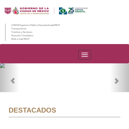
CDMX/Organismo Público Descentralizado/PAOT
Transparencia
Trámites y Servicios
Atención Ciudadana
Web e-mail PAOT
PAOT
Previous
Nex
DESTACADOS