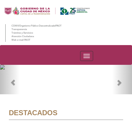
CDMX/Organismo Público Descentralizado/PAOT
Transparencia
Trámites y Servicios
Atención Ciudadana
Web e-mail PAOT
PAOT
Previous
Nex
DESTACADOS