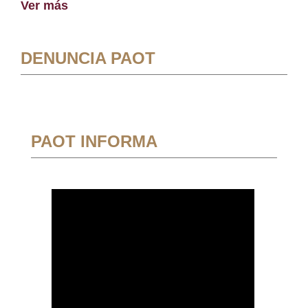
Ver más
DENUNCIA PAOT
PAOT INFORMA