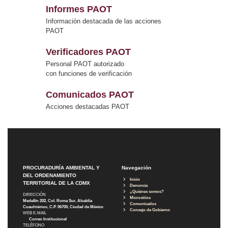
Informes PAOT
Información destacada de las acciones
PAOT
Verificadores PAOT
Personal PAOT autorizado
con funciones de verificación
Comunicados PAOT
Acciones destacadas PAOT
PROCURADURÍA AMBIENTAL Y
Navegación
DEL ORDENAMIENTO
Inicio
TERRITORIAL DE LA CDMX
Denuncia
¿Quiénes somos?
DIRECCIÓN
Micrositios
Medellín 202, Col. Roma Sur, Alcaldía
Comunicados
Cuauhtémoc, C.P. 06700, Ciudad de México
Consejo de Gobierno
WEB E-MAIL
Correo Institucional
TELÉFONO