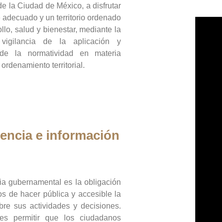
de la Ciudad de México, a disfrutar
 adecuado y un territorio ordenado
llo, salud y bienestar, mediante la
vigilancia de la aplicación y
 de la normatividad en materia
 ordenamiento territorial.
encia e información
ia gubernamental es la obligación
os de hacer pública y accesible la
bre sus actividades y decisiones.
es permitir que los ciudadanos