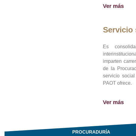
Ver más
Servicio 
Es consolid
interinstituci
imparten carre
de la Procura
servicio socia
PAOT ofrece.
Ver más
PROCURADURÍA