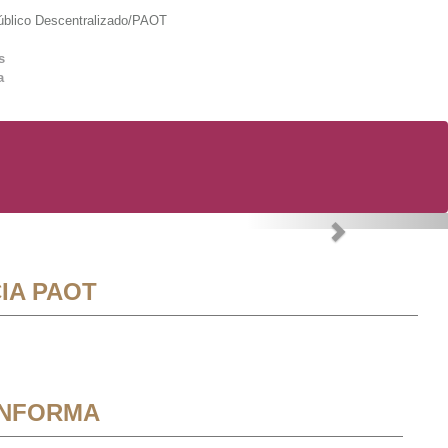
lico Descentralizado/PAOT
s
a
Next
IA PAOT
INFORMA