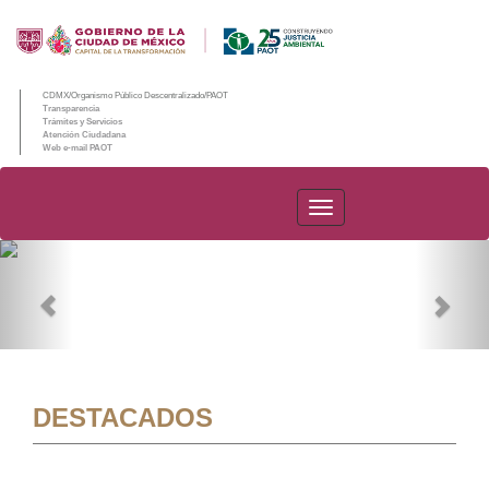
CDMX/Organismo Público Descentralizado/PAOT
Transparencia
Trámites y Servicios
Atención Ciudadana
Web e-mail PAOT
PAOT
Previous
Nex
DESTACADOS