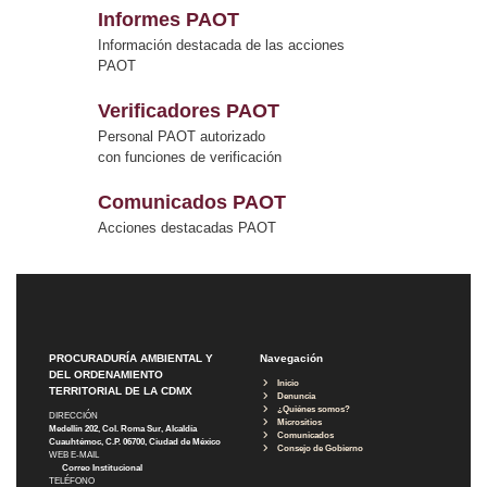
Informes PAOT
Información destacada de las acciones
PAOT
Verificadores PAOT
Personal PAOT autorizado
con funciones de verificación
Comunicados PAOT
Acciones destacadas PAOT
PROCURADURÍA AMBIENTAL Y
Navegación
DEL ORDENAMIENTO
Inicio
TERRITORIAL DE LA CDMX
Denuncia
¿Quiénes somos?
DIRECCIÓN
Micrositios
Medellín 202, Col. Roma Sur, Alcaldía
Comunicados
Cuauhtémoc, C.P. 06700, Ciudad de México
Consejo de Gobierno
WEB E-MAIL
Correo Institucional
TELÉFONO