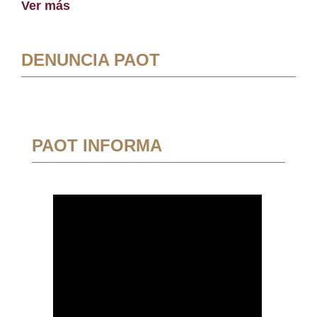
Ver más
DENUNCIA PAOT
PAOT INFORMA