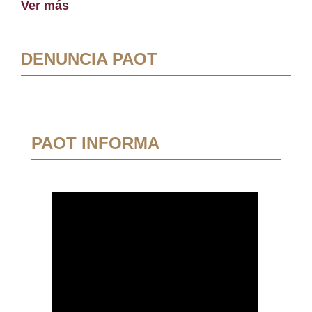
Ver más
DENUNCIA PAOT
PAOT INFORMA