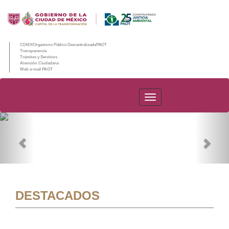
CDMX/Organismo Público Descentralizado/PAOT
Transparencia
Trámites y Servicios
Atención Ciudadana
Web e-mail PAOT
PAOT
Previous
Nex
DESTACADOS