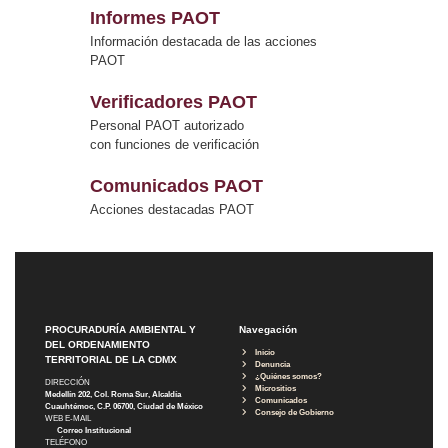
Informes PAOT
Información destacada de las acciones
PAOT
Verificadores PAOT
Personal PAOT autorizado
con funciones de verificación
Comunicados PAOT
Acciones destacadas PAOT
PROCURADURÍA AMBIENTAL Y
Navegación
DEL ORDENAMIENTO
Inicio
TERRITORIAL DE LA CDMX
Denuncia
¿Quiénes somos?
DIRECCIÓN
Micrositios
Medellín 202, Col. Roma Sur, Alcaldía
Comunicados
Cuauhtémoc, C.P. 06700, Ciudad de México
Consejo de Gobierno
WEB E-MAIL
Correo Institucional
TELÉFONO