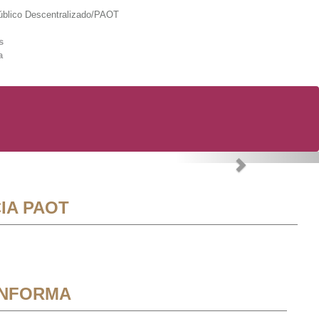
lico Descentralizado/PAOT
s
a
Next
IA PAOT
INFORMA