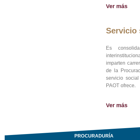
Ver más
Servicio 
Es consolid
interinstituci
imparten carre
de la Procura
servicio socia
PAOT ofrece.
Ver más
PROCURADURÍA