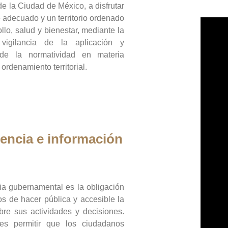
de la Ciudad de México, a disfrutar
 adecuado y un territorio ordenado
llo, salud y bienestar, mediante la
vigilancia de la aplicación y
 de la normatividad en materia
 ordenamiento territorial.
encia e información
ia gubernamental es la obligación
os de hacer pública y accesible la
bre sus actividades y decisiones.
es permitir que los ciudadanos