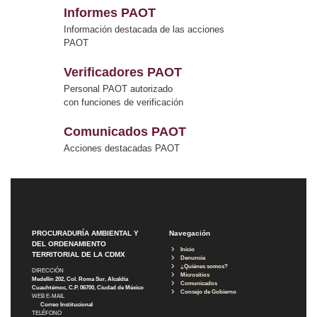
Informes PAOT
Información destacada de las acciones
PAOT
Verificadores PAOT
Personal PAOT autorizado
con funciones de verificación
Comunicados PAOT
Acciones destacadas PAOT
PROCURADURÍA AMBIENTAL Y
Navegación
DEL ORDENAMIENTO
Inicio
TERRITORIAL DE LA CDMX
Denuncia
¿Quiénes somos?
DIRECCIÓN
Micrositios
Medellín 202, Col. Roma Sur, Alcaldía
Comunicados
Cuauhtémoc, C.P. 06700, Ciudad de México
Consejo de Gobierno
WEB E-MAIL
Correo Institucional
TELÉFONO