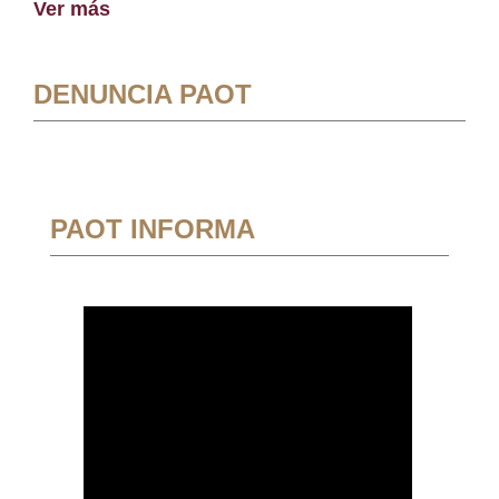
Ver más
DENUNCIA PAOT
PAOT INFORMA