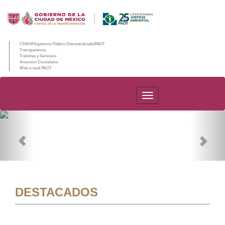
CDMX/Organismo Público Descentralizado/PAOT
Transparencia
Trámites y Servicios
Atención Ciudadana
Web e-mail PAOT
PAOT
Previous
Nex
DESTACADOS