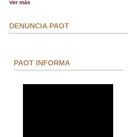
Ver más
DENUNCIA PAOT
PAOT INFORMA