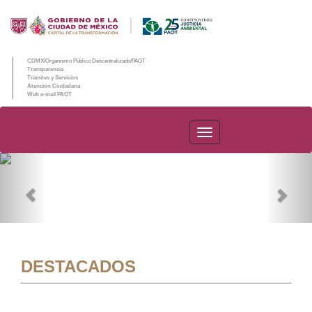
CDMX/Organismo Público Descentralizado/PAOT
Transparencia
Trámites y Servicios
Atención Ciudadana
Web e-mail PAOT
PAOT
Previous
Nex
DESTACADOS