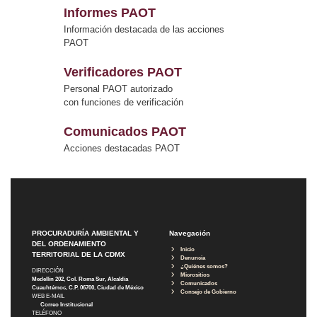
Informes PAOT
Información destacada de las acciones
PAOT
Verificadores PAOT
Personal PAOT autorizado
con funciones de verificación
Comunicados PAOT
Acciones destacadas PAOT
PROCURADURÍA AMBIENTAL Y
Navegación
DEL ORDENAMIENTO
Inicio
TERRITORIAL DE LA CDMX
Denuncia
¿Quiénes somos?
DIRECCIÓN
Micrositios
Medellín 202, Col. Roma Sur, Alcaldía
Comunicados
Cuauhtémoc, C.P. 06700, Ciudad de México
Consejo de Gobierno
WEB E-MAIL
Correo Institucional
TELÉFONO