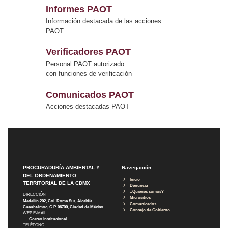
Informes PAOT
Información destacada de las acciones
PAOT
Verificadores PAOT
Personal PAOT autorizado
con funciones de verificación
Comunicados PAOT
Acciones destacadas PAOT
PROCURADURÍA AMBIENTAL Y
Navegación
DEL ORDENAMIENTO
Inicio
TERRITORIAL DE LA CDMX
Denuncia
¿Quiénes somos?
DIRECCIÓN
Micrositios
Medellín 202, Col. Roma Sur, Alcaldía
Comunicados
Cuauhtémoc, C.P. 06700, Ciudad de México
Consejo de Gobierno
WEB E-MAIL
Correo Institucional
TELÉFONO