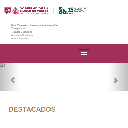
CDMX/Organismo Público Descentralizado/PAOT
Transparencia
Trámites y Servicios
Atención Ciudadana
Web e-mail PAOT
PAOT
Previous
Nex
DESTACADOS