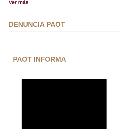
Ver más
DENUNCIA PAOT
PAOT INFORMA