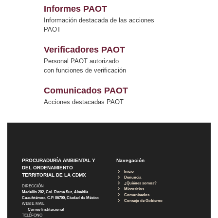
Informes PAOT
Información destacada de las acciones
PAOT
Verificadores PAOT
Personal PAOT autorizado
con funciones de verificación
Comunicados PAOT
Acciones destacadas PAOT
PROCURADURÍA AMBIENTAL Y
Navegación
DEL ORDENAMIENTO
Inicio
TERRITORIAL DE LA CDMX
Denuncia
¿Quiénes somos?
DIRECCIÓN
Micrositios
Medellín 202, Col. Roma Sur, Alcaldía
Comunicados
Cuauhtémoc, C.P. 06700, Ciudad de México
Consejo de Gobierno
WEB E-MAIL
Correo Institucional
TELÉFONO