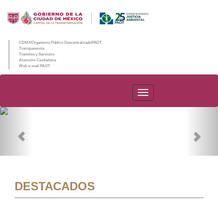
CDMX/Organismo Público Descentralizado/PAOT
Transparencia
Trámites y Servicios
Atención Ciudadana
Web e-mail PAOT
PAOT
Previous
Nex
DESTACADOS