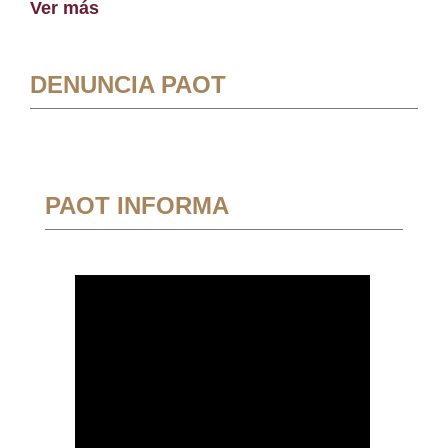
Ver más
DENUNCIA PAOT
PAOT INFORMA