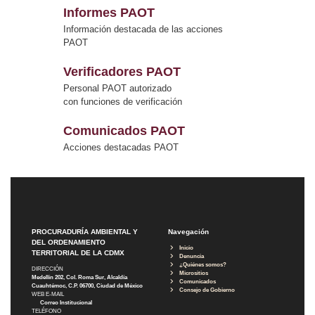
Informes PAOT
Información destacada de las acciones
PAOT
Verificadores PAOT
Personal PAOT autorizado
con funciones de verificación
Comunicados PAOT
Acciones destacadas PAOT
PROCURADURÍA AMBIENTAL Y
Navegación
DEL ORDENAMIENTO
Inicio
TERRITORIAL DE LA CDMX
Denuncia
¿Quiénes somos?
DIRECCIÓN
Micrositios
Medellín 202, Col. Roma Sur, Alcaldía
Comunicados
Cuauhtémoc, C.P. 06700, Ciudad de México
Consejo de Gobierno
WEB E-MAIL
Correo Institucional
TELÉFONO