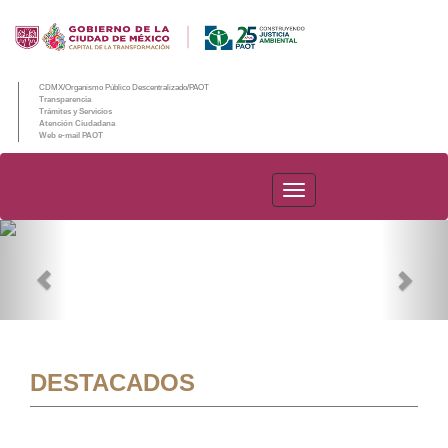
CDMX/Organismo Público Descentralizado/PAOT
Transparencia
Trámites y Servicios
Atención Ciudadana
Web e-mail PAOT
PAOT
Previous
Nex
DESTACADOS