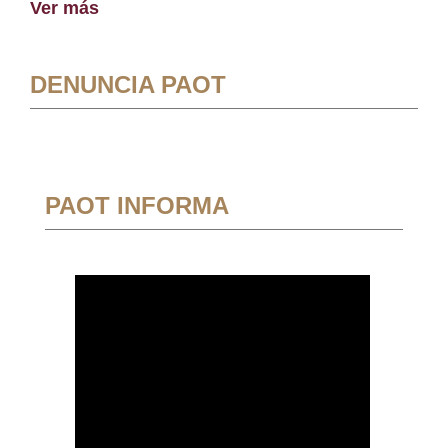
Ver más
DENUNCIA PAOT
PAOT INFORMA