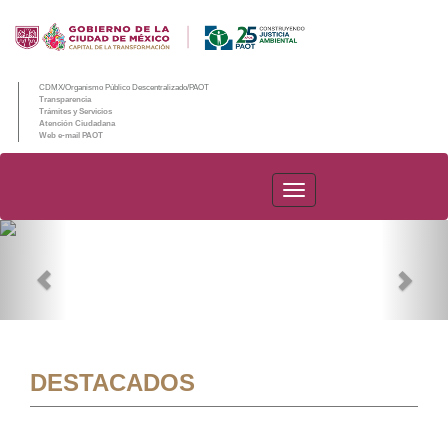
CDMX/Organismo Público Descentralizado/PAOT
Transparencia
Trámites y Servicios
Atención Ciudadana
Web e-mail PAOT
PAOT
Previous
Nex
DESTACADOS