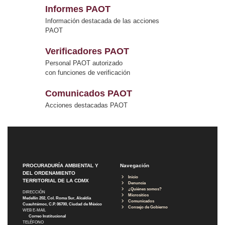
Informes PAOT
Información destacada de las acciones
PAOT
Verificadores PAOT
Personal PAOT autorizado
con funciones de verificación
Comunicados PAOT
Acciones destacadas PAOT
PROCURADURÍA AMBIENTAL Y
Navegación
DEL ORDENAMIENTO
Inicio
TERRITORIAL DE LA CDMX
Denuncia
¿Quiénes somos?
DIRECCIÓN
Micrositios
Medellín 202, Col. Roma Sur, Alcaldía
Comunicados
Cuauhtémoc, C.P. 06700, Ciudad de México
Consejo de Gobierno
WEB E-MAIL
Correo Institucional
TELÉFONO