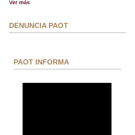
Ver más
DENUNCIA PAOT
PAOT INFORMA