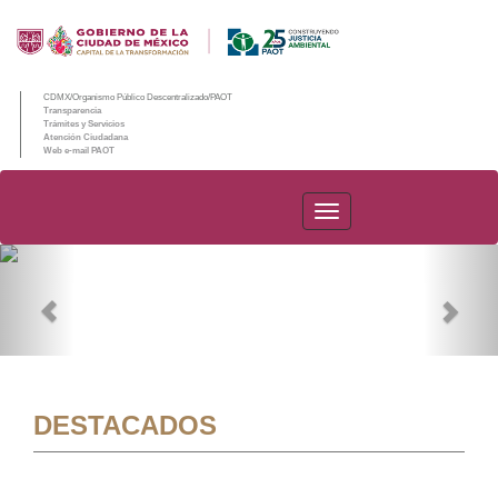
CDMX/Organismo Público Descentralizado/PAOT
Transparencia
Trámites y Servicios
Atención Ciudadana
Web e-mail PAOT
PAOT
Previous
Nex
DESTACADOS