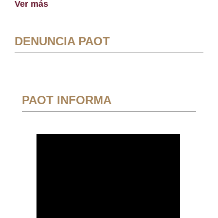
Ver más
DENUNCIA PAOT
PAOT INFORMA