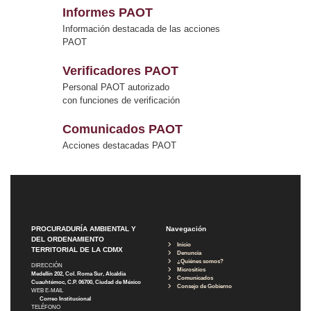
Informes PAOT
Información destacada de las acciones
PAOT
Verificadores PAOT
Personal PAOT autorizado
con funciones de verificación
Comunicados PAOT
Acciones destacadas PAOT
PROCURADURÍA AMBIENTAL Y
Navegación
DEL ORDENAMIENTO
Inicio
TERRITORIAL DE LA CDMX
Denuncia
¿Quiénes somos?
DIRECCIÓN
Micrositios
Medellín 202, Col. Roma Sur, Alcaldía
Comunicados
Cuauhtémoc, C.P. 06700, Ciudad de México
Consejo de Gobierno
WEB E-MAIL
Correo Institucional
TELÉFONO