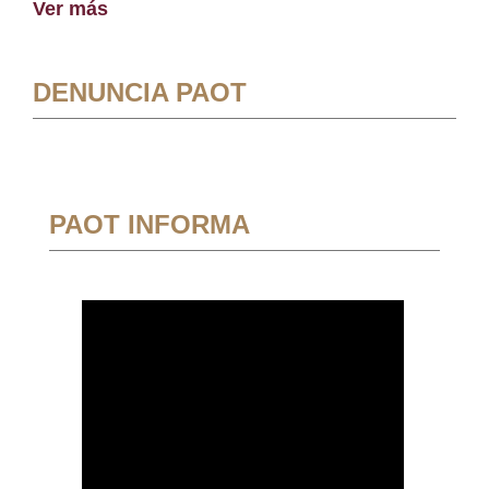
Ver más
DENUNCIA PAOT
PAOT INFORMA