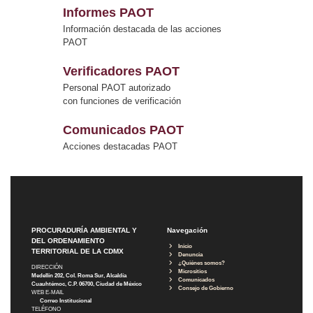
Informes PAOT
Información destacada de las acciones
PAOT
Verificadores PAOT
Personal PAOT autorizado
con funciones de verificación
Comunicados PAOT
Acciones destacadas PAOT
PROCURADURÍA AMBIENTAL Y
Navegación
DEL ORDENAMIENTO
Inicio
TERRITORIAL DE LA CDMX
Denuncia
¿Quiénes somos?
DIRECCIÓN
Micrositios
Medellín 202, Col. Roma Sur, Alcaldía
Comunicados
Cuauhtémoc, C.P. 06700, Ciudad de México
Consejo de Gobierno
WEB E-MAIL
Correo Institucional
TELÉFONO