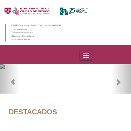
CDMX/Organismo Público Descentralizado/PAOT
Transparencia
Trámites y Servicios
Atención Ciudadana
Web e-mail PAOT
PAOT
Previous
Nex
DESTACADOS