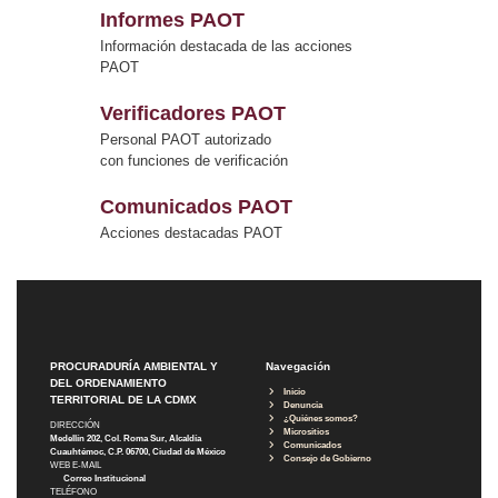
Informes PAOT
Información destacada de las acciones
PAOT
Verificadores PAOT
Personal PAOT autorizado
con funciones de verificación
Comunicados PAOT
Acciones destacadas PAOT
PROCURADURÍA AMBIENTAL Y
Navegación
DEL ORDENAMIENTO
Inicio
TERRITORIAL DE LA CDMX
Denuncia
¿Quiénes somos?
DIRECCIÓN
Micrositios
Medellín 202, Col. Roma Sur, Alcaldía
Comunicados
Cuauhtémoc, C.P. 06700, Ciudad de México
Consejo de Gobierno
WEB E-MAIL
Correo Institucional
TELÉFONO