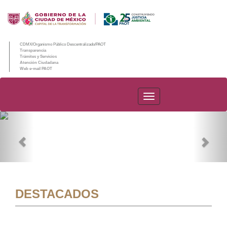
CDMX/Organismo Público Descentralizado/PAOT
Transparencia
Trámites y Servicios
Atención Ciudadana
Web e-mail PAOT
PAOT
Previous
Nex
DESTACADOS