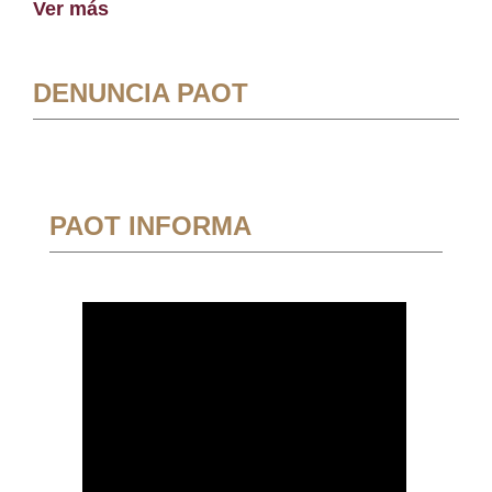
Ver más
DENUNCIA PAOT
PAOT INFORMA