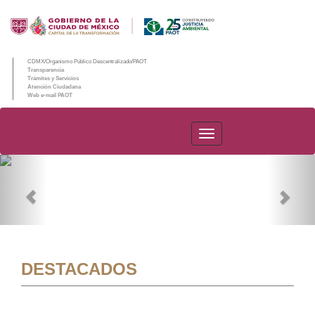
CDMX/Organismo Público Descentralizado/PAOT
Transparencia
Trámites y Servicios
Atención Ciudadana
Web e-mail PAOT
PAOT
Previous
Nex
DESTACADOS