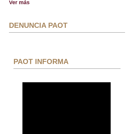
Ver más
DENUNCIA PAOT
PAOT INFORMA