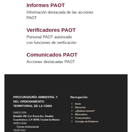
Informes PAOT
Información destacada de las acciones
PAOT
Verificadores PAOT
Personal PAOT autorizado
con funciones de verificación
Comunicados PAOT
Acciones destacadas PAOT
PROCURADURÍA AMBIENTAL Y
Navegación
DEL ORDENAMIENTO
Inicio
TERRITORIAL DE LA CDMX
Denuncia
¿Quiénes somos?
DIRECCIÓN
Micrositios
Medellín 202, Col. Roma Sur, Alcaldía
Comunicados
Cuauhtémoc, C.P. 06700, Ciudad de México
Consejo de Gobierno
WEB E-MAIL
Correo Institucional
TELÉFONO