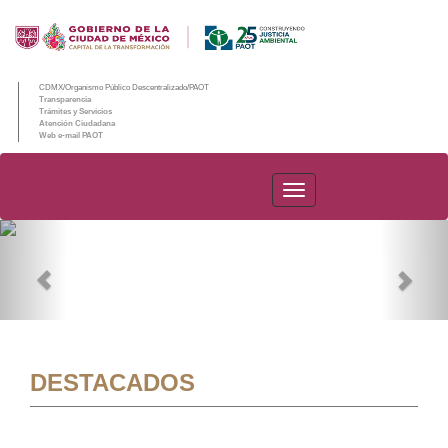
CDMX/Organismo Público Descentralizado/PAOT
Transparencia
Trámites y Servicios
Atención Ciudadana
Web e-mail PAOT
PAOT
Previous
Nex
DESTACADOS