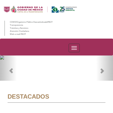
CDMX/Organismo Público Descentralizado/PAOT
Transparencia
Trámites y Servicios
Atención Ciudadana
Web e-mail PAOT
PAOT
Previous
Nex
DESTACADOS