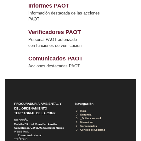
Informes PAOT
Información destacada de las acciones
PAOT
Verificadores PAOT
Personal PAOT autorizado
con funciones de verificación
Comunicados PAOT
Acciones destacadas PAOT
PROCURADURÍA AMBIENTAL Y
Navegación
DEL ORDENAMIENTO
Inicio
TERRITORIAL DE LA CDMX
Denuncia
¿Quiénes somos?
DIRECCIÓN
Micrositios
Medellín 202, Col. Roma Sur, Alcaldía
Comunicados
Cuauhtémoc, C.P. 06700, Ciudad de México
Consejo de Gobierno
WEB E-MAIL
Correo Institucional
TELÉFONO