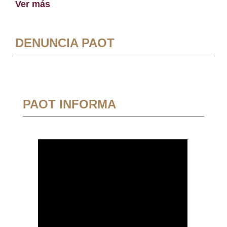
Ver más
DENUNCIA PAOT
PAOT INFORMA