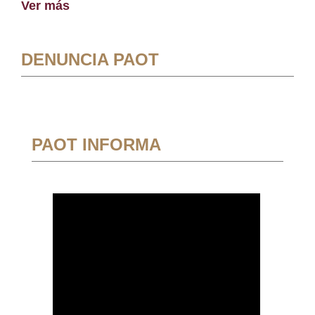
Ver más
DENUNCIA PAOT
PAOT INFORMA