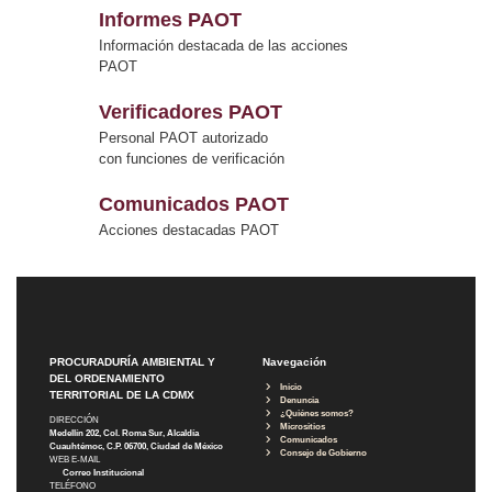
Informes PAOT
Información destacada de las acciones
PAOT
Verificadores PAOT
Personal PAOT autorizado
con funciones de verificación
Comunicados PAOT
Acciones destacadas PAOT
PROCURADURÍA AMBIENTAL Y
Navegación
DEL ORDENAMIENTO
Inicio
TERRITORIAL DE LA CDMX
Denuncia
¿Quiénes somos?
DIRECCIÓN
Micrositios
Medellín 202, Col. Roma Sur, Alcaldía
Comunicados
Cuauhtémoc, C.P. 06700, Ciudad de México
Consejo de Gobierno
WEB E-MAIL
Correo Institucional
TELÉFONO