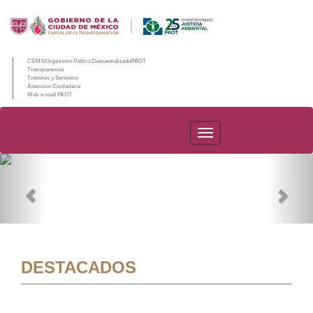
CDMX/Organismo Público Descentralizado/PAOT
Transparencia
Trámites y Servicios
Atención Ciudadana
Web e-mail PAOT
PAOT
Previous
Nex
DESTACADOS