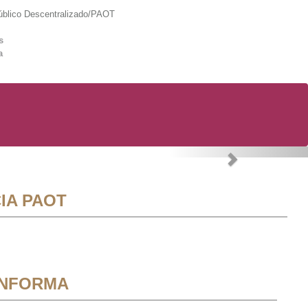
lico Descentralizado/PAOT
s
a
Next
IA PAOT
INFORMA