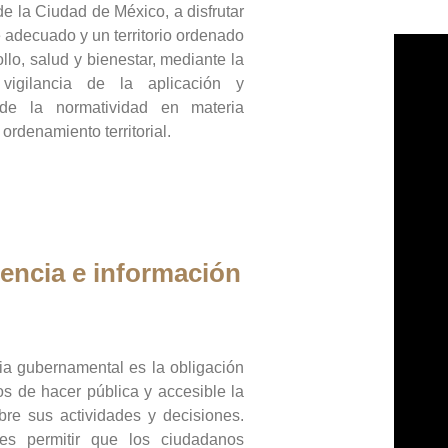
de la Ciudad de México, a disfrutar
 adecuado y un territorio ordenado
llo, salud y bienestar, mediante la
vigilancia de la aplicación y
 de la normatividad en materia
 ordenamiento territorial.
encia e información
ia gubernamental es la obligación
os de hacer pública y accesible la
bre sus actividades y decisiones.
es permitir que los ciudadanos