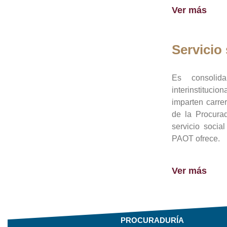
Ver más
Servicio 
Es consolid
interinstituci
imparten carre
de la Procura
servicio socia
PAOT ofrece.
Ver más
PROCURADURÍA