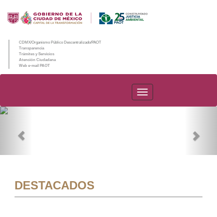
CDMX/Organismo Público Descentralizado/PAOT
Transparencia
Trámites y Servicios
Atención Ciudadana
Web e-mail PAOT
PAOT
Previous
Nex
DESTACADOS