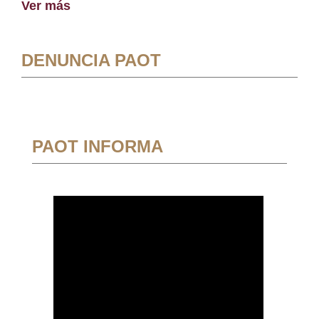
Ver más
DENUNCIA PAOT
PAOT INFORMA