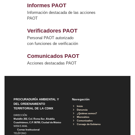
Informes PAOT
Información destacada de las acciones
PAOT
Verificadores PAOT
Personal PAOT autorizado
con funciones de verificación
Comunicados PAOT
Acciones destacadas PAOT
PROCURADURÍA AMBIENTAL Y
Navegación
DEL ORDENAMIENTO
Inicio
TERRITORIAL DE LA CDMX
Denuncia
¿Quiénes somos?
DIRECCIÓN
Micrositios
Medellín 202, Col. Roma Sur, Alcaldía
Comunicados
Cuauhtémoc, C.P. 06700, Ciudad de México
Consejo de Gobierno
WEB E-MAIL
Correo Institucional
TELÉFONO