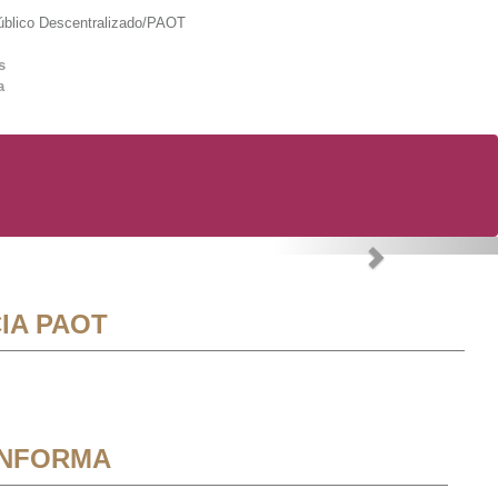
lico Descentralizado/PAOT
s
a
Next
IA PAOT
INFORMA