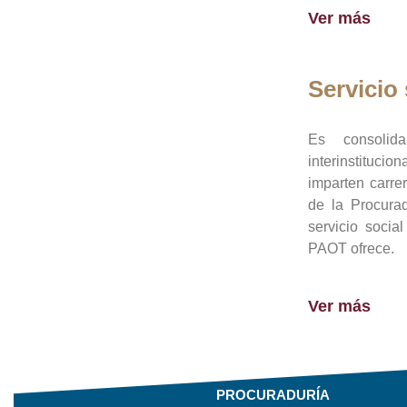
Ver más
Servicio 
Es consolid
interinstituci
imparten carre
de la Procura
servicio socia
PAOT ofrece.
Ver más
PROCURADURÍA