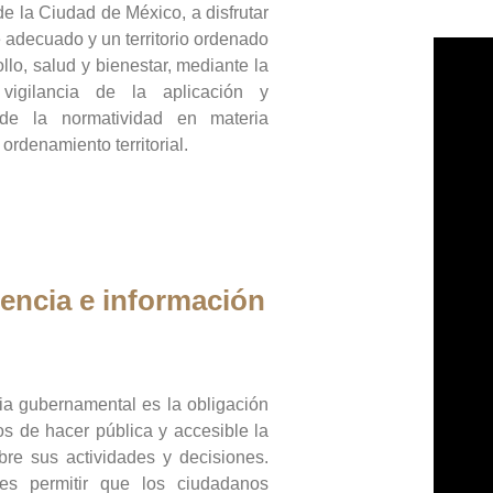
de la Ciudad de México, a disfrutar
 adecuado y un territorio ordenado
llo, salud y bienestar, mediante la
vigilancia de la aplicación y
 de la normatividad en materia
 ordenamiento territorial.
encia e información
ia gubernamental es la obligación
os de hacer pública y accesible la
bre sus actividades y decisiones.
es permitir que los ciudadanos