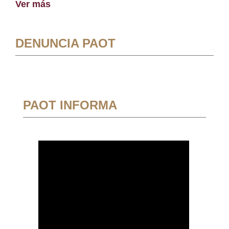
Ver más
DENUNCIA PAOT
PAOT INFORMA