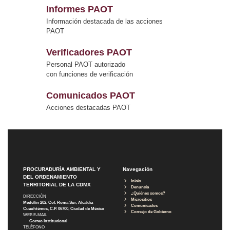
Informes PAOT
Información destacada de las acciones
PAOT
Verificadores PAOT
Personal PAOT autorizado
con funciones de verificación
Comunicados PAOT
Acciones destacadas PAOT
PROCURADURÍA AMBIENTAL Y
Navegación
DEL ORDENAMIENTO
Inicio
TERRITORIAL DE LA CDMX
Denuncia
¿Quiénes somos?
DIRECCIÓN
Micrositios
Medellín 202, Col. Roma Sur, Alcaldía
Comunicados
Cuauhtémoc, C.P. 06700, Ciudad de México
Consejo de Gobierno
WEB E-MAIL
Correo Institucional
TELÉFONO