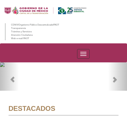
CDMX/Organismo Público Descentralizado/PAOT
Transparencia
Trámites y Servicios
Atención Ciudadana
Web e-mail PAOT
PAOT
Previous
Nex
DESTACADOS