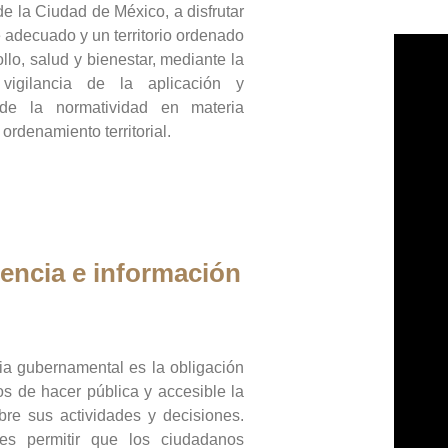
de la Ciudad de México, a disfrutar
 adecuado y un territorio ordenado
llo, salud y bienestar, mediante la
vigilancia de la aplicación y
 de la normatividad en materia
 ordenamiento territorial.
encia e información
ia gubernamental es la obligación
os de hacer pública y accesible la
bre sus actividades y decisiones.
es permitir que los ciudadanos