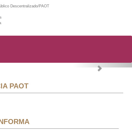
lico Descentralizado/PAOT
s
a
Next
IA PAOT
INFORMA