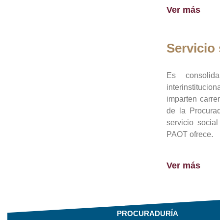
Ver más
Servicio 
Es consolid
interinstituci
imparten carre
de la Procura
servicio socia
PAOT ofrece.
Ver más
PROCURADURÍA