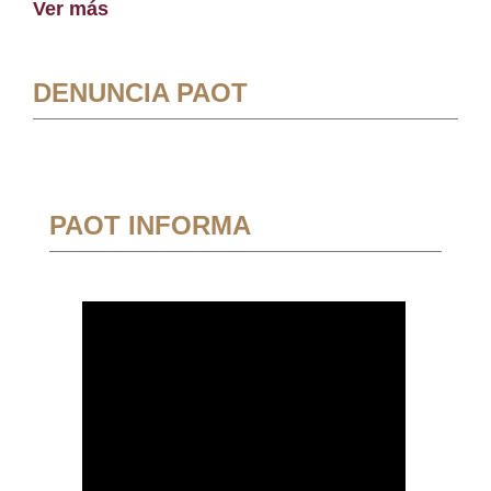
Ver más
DENUNCIA PAOT
PAOT INFORMA