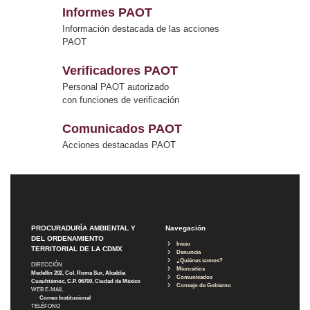
Informes PAOT
Información destacada de las acciones
PAOT
Verificadores PAOT
Personal PAOT autorizado
con funciones de verificación
Comunicados PAOT
Acciones destacadas PAOT
PROCURADURÍA AMBIENTAL Y
Navegación
DEL ORDENAMIENTO
Inicio
TERRITORIAL DE LA CDMX
Denuncia
¿Quiénes somos?
DIRECCIÓN
Micrositios
Medellín 202, Col. Roma Sur, Alcaldía
Comunicados
Cuauhtémoc, C.P. 06700, Ciudad de México
Consejo de Gobierno
WEB E-MAIL
Correo Institucional
TELÉFONO