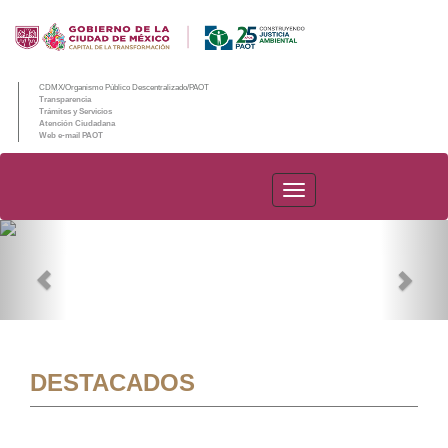
CDMX/Organismo Público Descentralizado/PAOT
Transparencia
Trámites y Servicios
Atención Ciudadana
Web e-mail PAOT
PAOT
Previous
Nex
DESTACADOS