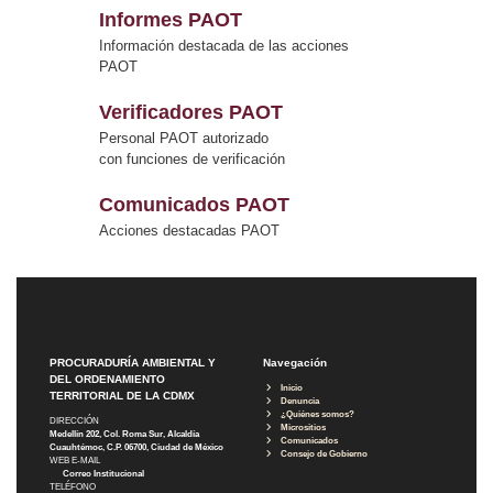
Informes PAOT
Información destacada de las acciones
PAOT
Verificadores PAOT
Personal PAOT autorizado
con funciones de verificación
Comunicados PAOT
Acciones destacadas PAOT
PROCURADURÍA AMBIENTAL Y
Navegación
DEL ORDENAMIENTO
Inicio
TERRITORIAL DE LA CDMX
Denuncia
¿Quiénes somos?
DIRECCIÓN
Micrositios
Medellín 202, Col. Roma Sur, Alcaldía
Comunicados
Cuauhtémoc, C.P. 06700, Ciudad de México
Consejo de Gobierno
WEB E-MAIL
Correo Institucional
TELÉFONO