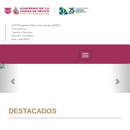
CDMX/Organismo Público Descentralizado/PAOT
Transparencia
Trámites y Servicios
Atención Ciudadana
Web e-mail PAOT
PAOT
Previous
Nex
DESTACADOS