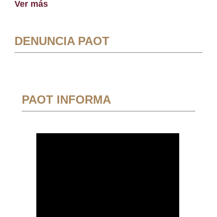
Ver más
DENUNCIA PAOT
PAOT INFORMA