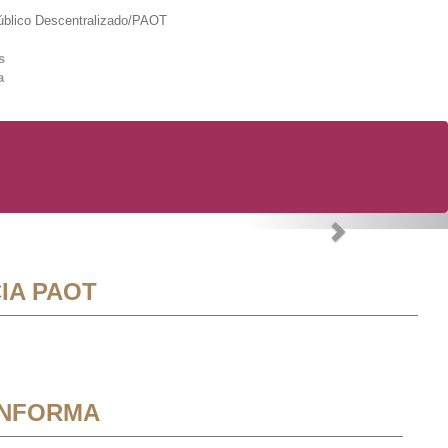
lico Descentralizado/PAOT
s
a
Next
IA PAOT
INFORMA