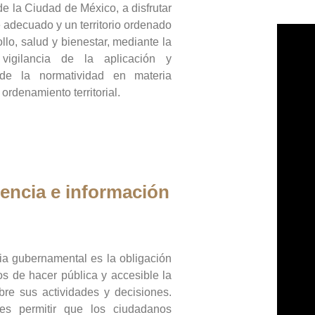
de la Ciudad de México, a disfrutar
 adecuado y un territorio ordenado
llo, salud y bienestar, mediante la
vigilancia de la aplicación y
 de la normatividad en materia
 ordenamiento territorial.
encia e información
ia gubernamental es la obligación
os de hacer pública y accesible la
bre sus actividades y decisiones.
es permitir que los ciudadanos