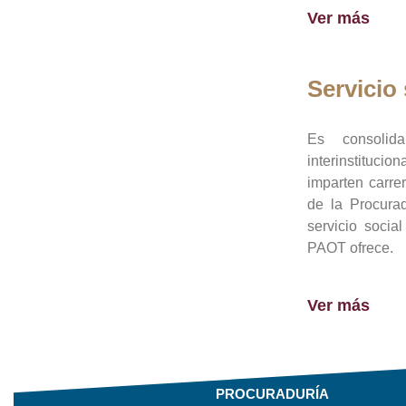
Ver más
Servicio 
Es consolid
interinstituci
imparten carre
de la Procura
servicio socia
PAOT ofrece.
Ver más
PROCURADURÍA