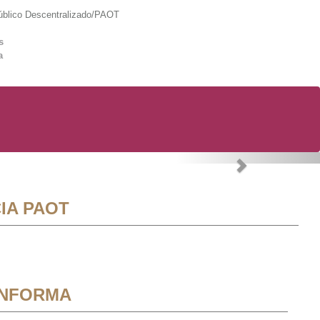
lico Descentralizado/PAOT
s
a
Next
IA PAOT
INFORMA