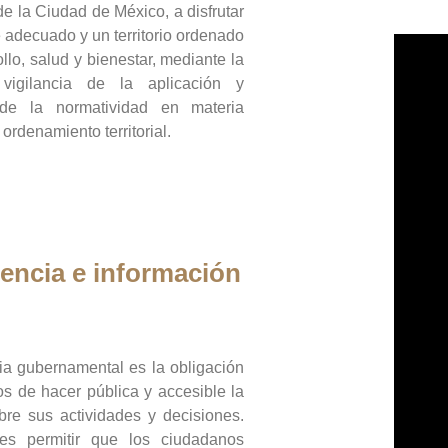
de la Ciudad de México, a disfrutar
 adecuado y un territorio ordenado
llo, salud y bienestar, mediante la
vigilancia de la aplicación y
 de la normatividad en materia
 ordenamiento territorial.
encia e información
ia gubernamental es la obligación
os de hacer pública y accesible la
bre sus actividades y decisiones.
es permitir que los ciudadanos