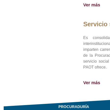
Ver más
Servicio 
Es consolid
interinstituci
imparten carre
de la Procura
servicio socia
PAOT ofrece.
Ver más
PROCURADURÍA