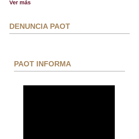
Ver más
DENUNCIA PAOT
PAOT INFORMA