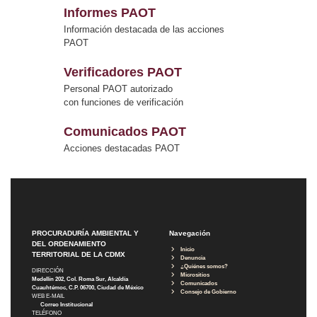
Informes PAOT
Información destacada de las acciones
PAOT
Verificadores PAOT
Personal PAOT autorizado
con funciones de verificación
Comunicados PAOT
Acciones destacadas PAOT
PROCURADURÍA AMBIENTAL Y
Navegación
DEL ORDENAMIENTO
Inicio
TERRITORIAL DE LA CDMX
Denuncia
¿Quiénes somos?
DIRECCIÓN
Micrositios
Medellín 202, Col. Roma Sur, Alcaldía
Comunicados
Cuauhtémoc, C.P. 06700, Ciudad de México
Consejo de Gobierno
WEB E-MAIL
Correo Institucional
TELÉFONO