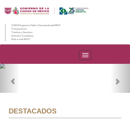
CDMX/Organismo Público Descentralizado/PAOT
Transparencia
Trámites y Servicios
Atención Ciudadana
Web e-mail PAOT
PAOT
Previous
Nex
DESTACADOS