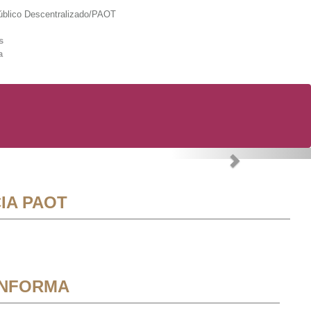
lico Descentralizado/PAOT
s
a
Next
IA PAOT
INFORMA