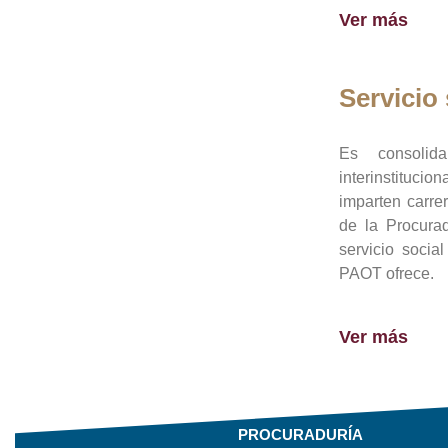
Ver más
Servicio 
Es consolid
interinstituci
imparten carre
de la Procura
servicio socia
PAOT ofrece.
Ver más
PROCURADURÍA