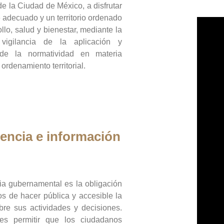
de la Ciudad de México, a disfrutar
 adecuado y un territorio ordenado
llo, salud y bienestar, mediante la
vigilancia de la aplicación y
 de la normatividad en materia
 ordenamiento territorial.
encia e información
ia gubernamental es la obligación
os de hacer pública y accesible la
bre sus actividades y decisiones.
es permitir que los ciudadanos