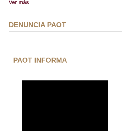
Ver más
DENUNCIA PAOT
PAOT INFORMA