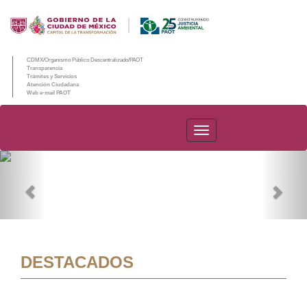
CDMX/Organismo Público Descentralizado/PAOT
Transparencia
Trámites y Servicios
Atención Ciudadana
Web e-mail PAOT
PAOT
Previous
Nex
DESTACADOS