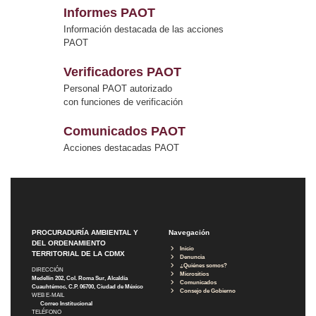
Informes PAOT
Información destacada de las acciones
PAOT
Verificadores PAOT
Personal PAOT autorizado
con funciones de verificación
Comunicados PAOT
Acciones destacadas PAOT
PROCURADURÍA AMBIENTAL Y
Navegación
DEL ORDENAMIENTO
Inicio
TERRITORIAL DE LA CDMX
Denuncia
¿Quiénes somos?
DIRECCIÓN
Micrositios
Medellín 202, Col. Roma Sur, Alcaldía
Comunicados
Cuauhtémoc, C.P. 06700, Ciudad de México
Consejo de Gobierno
WEB E-MAIL
Correo Institucional
TELÉFONO