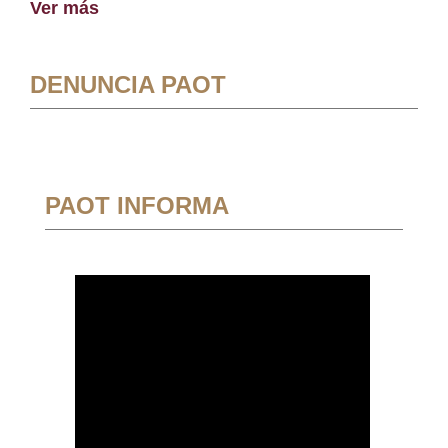
Ver más
DENUNCIA PAOT
PAOT INFORMA