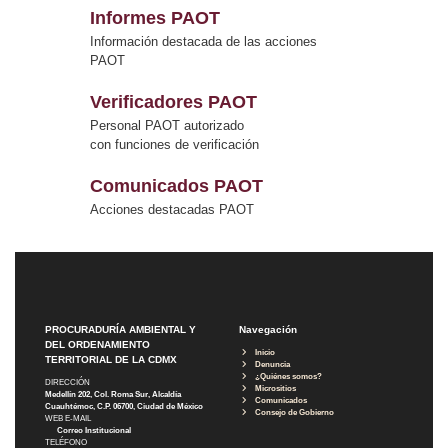
Informes PAOT
Información destacada de las acciones
PAOT
Verificadores PAOT
Personal PAOT autorizado
con funciones de verificación
Comunicados PAOT
Acciones destacadas PAOT
PROCURADURÍA AMBIENTAL Y
Navegación
DEL ORDENAMIENTO
Inicio
TERRITORIAL DE LA CDMX
Denuncia
¿Quiénes somos?
DIRECCIÓN
Micrositios
Medellín 202, Col. Roma Sur, Alcaldía
Comunicados
Cuauhtémoc, C.P. 06700, Ciudad de México
Consejo de Gobierno
WEB E-MAIL
Correo Institucional
TELÉFONO