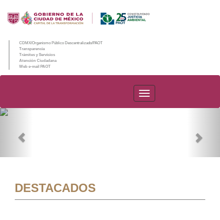
CDMX/Organismo Público Descentralizado/PAOT
Transparencia
Trámites y Servicios
Atención Ciudadana
Web e-mail PAOT
PAOT
Previous
Nex
DESTACADOS