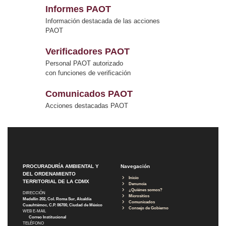
Informes PAOT
Información destacada de las acciones
PAOT
Verificadores PAOT
Personal PAOT autorizado
con funciones de verificación
Comunicados PAOT
Acciones destacadas PAOT
PROCURADURÍA AMBIENTAL Y
Navegación
DEL ORDENAMIENTO
Inicio
TERRITORIAL DE LA CDMX
Denuncia
¿Quiénes somos?
DIRECCIÓN
Micrositios
Medellín 202, Col. Roma Sur, Alcaldía
Comunicados
Cuauhtémoc, C.P. 06700, Ciudad de México
Consejo de Gobierno
WEB E-MAIL
Correo Institucional
TELÉFONO