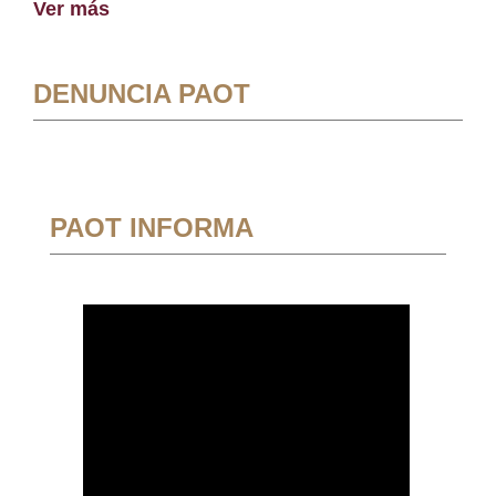
Ver más
DENUNCIA PAOT
PAOT INFORMA