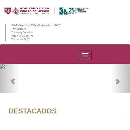
CDMX/Organismo Público Descentralizado/PAOT
Transparencia
Trámites y Servicios
Atención Ciudadana
Web e-mail PAOT
PAOT
Previous
Nex
DESTACADOS