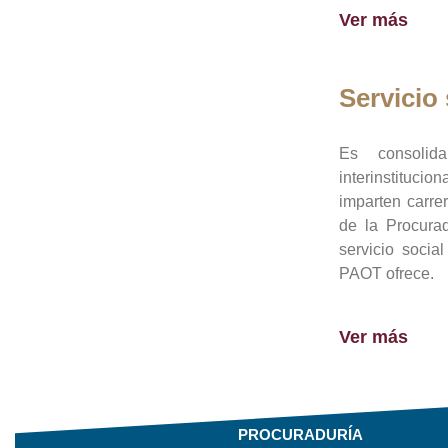
Ver más
Servicio 
Es consolid
interinstituci
imparten carre
de la Procura
servicio socia
PAOT ofrece.
Ver más
PROCURADURÍA