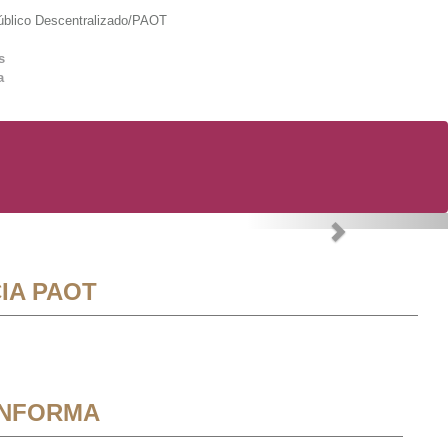
lico Descentralizado/PAOT
s
a
Next
IA PAOT
INFORMA