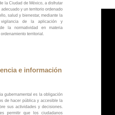
de la Ciudad de México, a disfrutar
 adecuado y un territorio ordenado
llo, salud y bienestar, mediante la
vigilancia de la aplicación y
 de la normatividad en materia
 ordenamiento territorial.
encia e información
ia gubernamental es la obligación
os de hacer pública y accesible la
bre sus actividades y decisiones.
es permitir que los ciudadanos