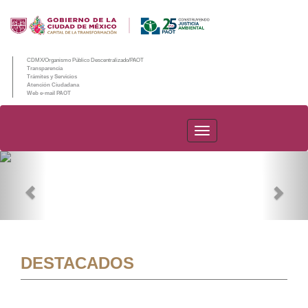
CDMX/Organismo Público Descentralizado/PAOT
Transparencia
Trámites y Servicios
Atención Ciudadana
Web e-mail PAOT
PAOT
Previous
Nex
DESTACADOS