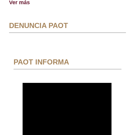
Ver más
DENUNCIA PAOT
PAOT INFORMA