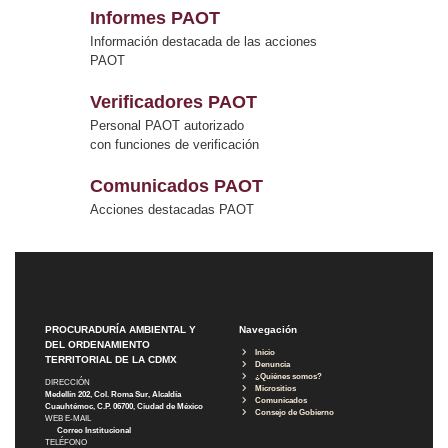
Informes PAOT
Información destacada de las acciones
PAOT
Verificadores PAOT
Personal PAOT autorizado
con funciones de verificación
Comunicados PAOT
Acciones destacadas PAOT
PROCURADURÍA AMBIENTAL Y
Navegación
DEL ORDENAMIENTO
Inicio
TERRITORIAL DE LA CDMX
Denuncia
¿Quiénes somos?
DIRECCIÓN
Micrositios
Medellín 202, Col. Roma Sur, Alcaldía
Comunicados
Cuauhtémoc, C.P. 06700, Ciudad de México
Consejo de Gobierno
WEB E-MAIL
Correo Institucional
TELÉFONO