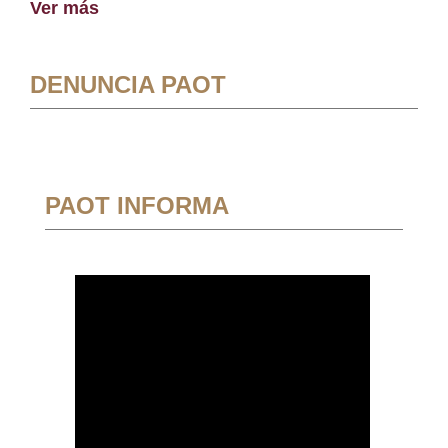
Ver más
DENUNCIA PAOT
PAOT INFORMA