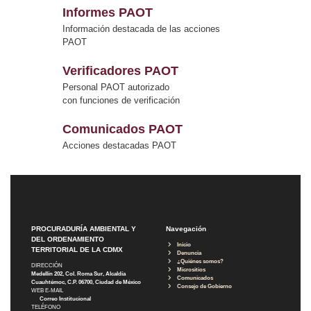
Informes PAOT
Información destacada de las acciones
PAOT
Verificadores PAOT
Personal PAOT autorizado
con funciones de verificación
Comunicados PAOT
Acciones destacadas PAOT
PROCURADURÍA AMBIENTAL Y
Navegación
DEL ORDENAMIENTO
Inicio
TERRITORIAL DE LA CDMX
Denuncia
¿Quiénes somos?
DIRECCIÓN
Micrositios
Medellín 202, Col. Roma Sur, Alcaldía
Comunicados
Cuauhtémoc, C.P. 06700, Ciudad de México
Consejo de Gobierno
WEB E-MAIL
Correo Institucional
TELÉFONO