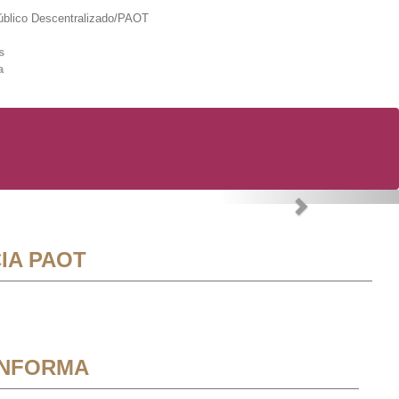
lico Descentralizado/PAOT
s
a
Next
IA PAOT
INFORMA