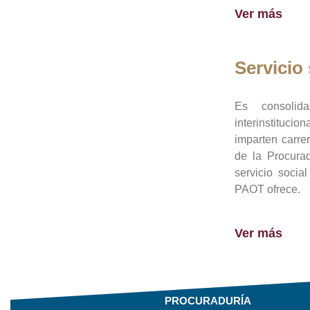
Ver más
Servicio 
Es consolid
interinstituci
imparten carre
de la Procura
servicio socia
PAOT ofrece.
Ver más
PROCURADURÍA