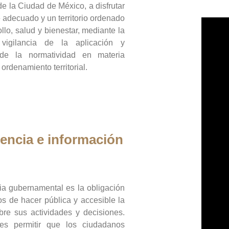
de la Ciudad de México, a disfrutar
 adecuado y un territorio ordenado
llo, salud y bienestar, mediante la
vigilancia de la aplicación y
 de la normatividad en materia
 ordenamiento territorial.
encia e información
ia gubernamental es la obligación
os de hacer pública y accesible la
bre sus actividades y decisiones.
es permitir que los ciudadanos