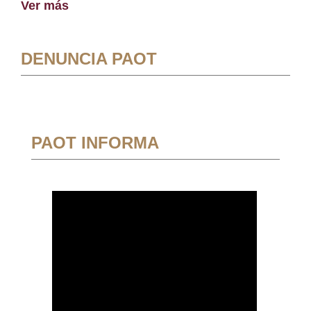
Ver más
DENUNCIA PAOT
PAOT INFORMA