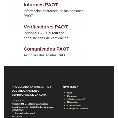
Informes PAOT
Información destacada de las acciones
PAOT
Verificadores PAOT
Personal PAOT autorizado
con funciones de verificación
Comunicados PAOT
Acciones destacadas PAOT
PROCURADURÍA AMBIENTAL Y
Navegación
DEL ORDENAMIENTO
Inicio
TERRITORIAL DE LA CDMX
Denuncia
¿Quiénes somos?
DIRECCIÓN
Micrositios
Medellín 202, Col. Roma Sur, Alcaldía
Comunicados
Cuauhtémoc, C.P. 06700, Ciudad de México
Consejo de Gobierno
WEB E-MAIL
Correo Institucional
TELÉFONO