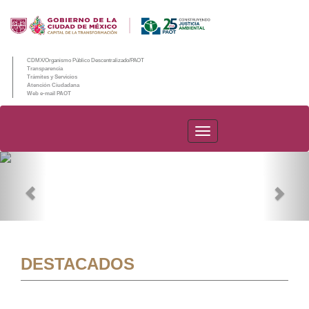
CDMX/Organismo Público Descentralizado/PAOT
Transparencia
Trámites y Servicios
Atención Ciudadana
Web e-mail PAOT
PAOT
Previous
Nex
DESTACADOS