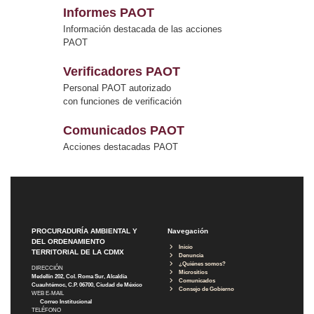
Informes PAOT
Información destacada de las acciones
PAOT
Verificadores PAOT
Personal PAOT autorizado
con funciones de verificación
Comunicados PAOT
Acciones destacadas PAOT
PROCURADURÍA AMBIENTAL Y
Navegación
DEL ORDENAMIENTO
Inicio
TERRITORIAL DE LA CDMX
Denuncia
¿Quiénes somos?
DIRECCIÓN
Micrositios
Medellín 202, Col. Roma Sur, Alcaldía
Comunicados
Cuauhtémoc, C.P. 06700, Ciudad de México
Consejo de Gobierno
WEB E-MAIL
Correo Institucional
TELÉFONO