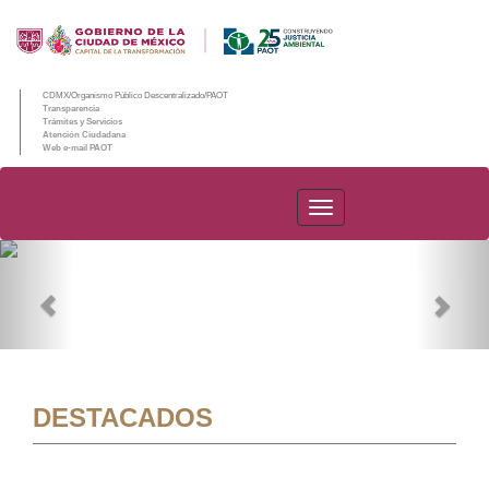
CDMX/Organismo Público Descentralizado/PAOT
Transparencia
Trámites y Servicios
Atención Ciudadana
Web e-mail PAOT
PAOT
Previous
Nex
DESTACADOS