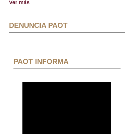
Ver más
DENUNCIA PAOT
PAOT INFORMA