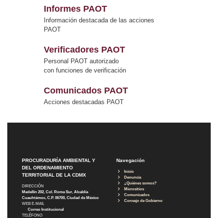
Informes PAOT
Información destacada de las acciones
PAOT
Verificadores PAOT
Personal PAOT autorizado
con funciones de verificación
Comunicados PAOT
Acciones destacadas PAOT
PROCURADURÍA AMBIENTAL Y
Navegación
DEL ORDENAMIENTO
Inicio
TERRITORIAL DE LA CDMX
Denuncia
¿Quiénes somos?
DIRECCIÓN
Micrositios
Medellín 202, Col. Roma Sur, Alcaldía
Comunicados
Cuauhtémoc, C.P. 06700, Ciudad de México
Consejo de Gobierno
WEB E-MAIL
Correo Institucional
TELÉFONO