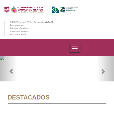
CDMX/Organismo Público Descentralizado/PAOT
Transparencia
Trámites y Servicios
Atención Ciudadana
Web e-mail PAOT
PAOT
Previous
Nex
DESTACADOS