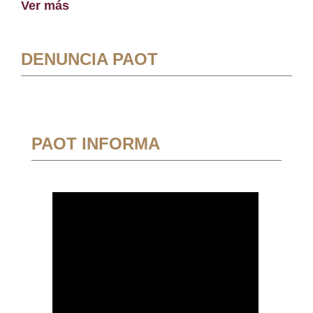
Ver más
DENUNCIA PAOT
PAOT INFORMA