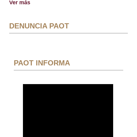
Ver más
DENUNCIA PAOT
PAOT INFORMA