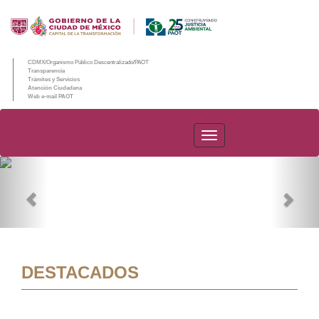
CDMX/Organismo Público Descentralizado/PAOT
Transparencia
Trámites y Servicios
Atención Ciudadana
Web e-mail PAOT
PAOT
Previous
Nex
DESTACADOS