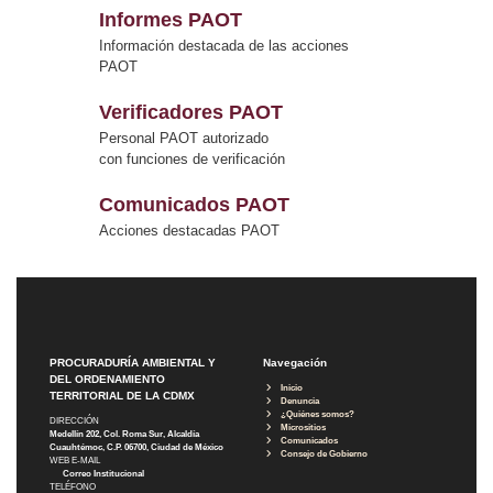
Informes PAOT
Información destacada de las acciones
PAOT
Verificadores PAOT
Personal PAOT autorizado
con funciones de verificación
Comunicados PAOT
Acciones destacadas PAOT
PROCURADURÍA AMBIENTAL Y
Navegación
DEL ORDENAMIENTO
Inicio
TERRITORIAL DE LA CDMX
Denuncia
¿Quiénes somos?
DIRECCIÓN
Micrositios
Medellín 202, Col. Roma Sur, Alcaldía
Comunicados
Cuauhtémoc, C.P. 06700, Ciudad de México
Consejo de Gobierno
WEB E-MAIL
Correo Institucional
TELÉFONO