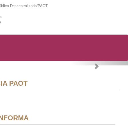
lico Descentralizado/PAOT
s
a
Next
IA PAOT
INFORMA