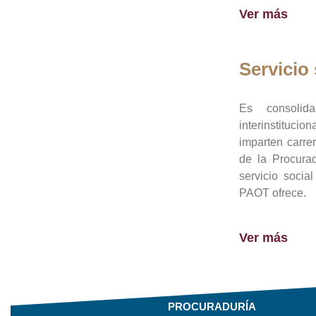
Ver más
Servicio 
Es consolid
interinstituci
imparten carre
de la Procura
servicio socia
PAOT ofrece.
Ver más
PROCURADURÍA