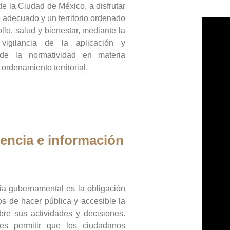
de la Ciudad de México, a disfrutar
 adecuado y un territorio ordenado
llo, salud y bienestar, mediante la
vigilancia de la aplicación y
 de la normatividad en materia
 ordenamiento territorial.
encia e información
ia gubernamental es la obligación
os de hacer pública y accesible la
bre sus actividades y decisiones.
es permitir que los ciudadanos