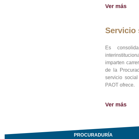
Ver más
Servicio 
Es consolid
interinstituci
imparten carre
de la Procura
servicio socia
PAOT ofrece.
Ver más
PROCURADURÍA