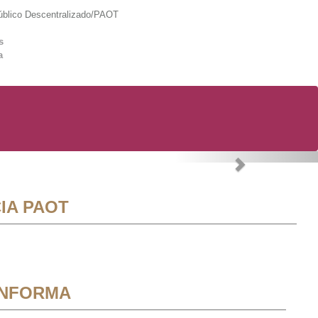
lico Descentralizado/PAOT
s
a
Next
IA PAOT
INFORMA