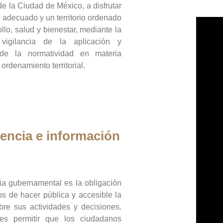
de la Ciudad de México, a disfrutar
 adecuado y un territorio ordenado
llo, salud y bienestar, mediante la
vigilancia de la aplicación y
 de la normatividad en materia
 ordenamiento territorial.
encia e información
ia gubernamental es la obligación
os de hacer pública y accesible la
bre sus actividades y decisiones.
es permitir que los ciudadanos