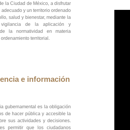
de la Ciudad de México, a disfrutar
 adecuado y un territorio ordenado
llo, salud y bienestar, mediante la
vigilancia de la aplicación y
 de la normatividad en materia
 ordenamiento territorial.
encia e información
ia gubernamental es la obligación
os de hacer pública y accesible la
bre sus actividades y decisiones.
es permitir que los ciudadanos