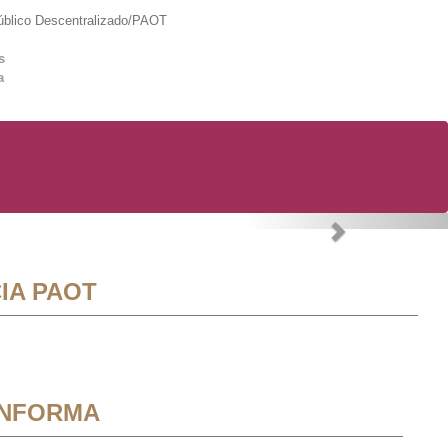
lico Descentralizado/PAOT
s
a
Next
IA PAOT
INFORMA