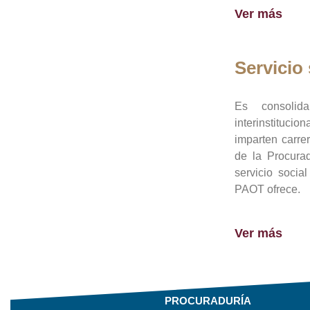
Ver más
Servicio 
Es consolid
interinstituci
imparten carre
de la Procura
servicio socia
PAOT ofrece.
Ver más
PROCURADURÍA