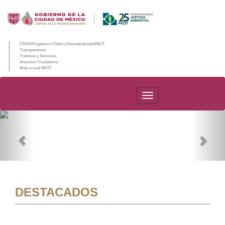
CDMX/Organismo Público Descentralizado/PAOT
Transparencia
Trámites y Servicios
Atención Ciudadana
Web e-mail PAOT
PAOT
Previous
Nex
DESTACADOS