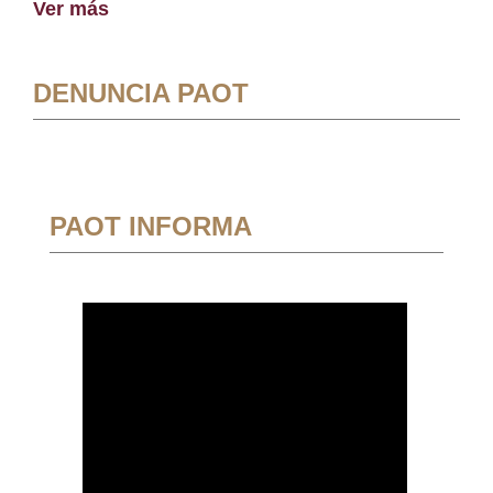
Ver más
DENUNCIA PAOT
PAOT INFORMA