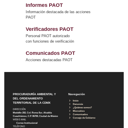
Informes PAOT
Información destacada de las acciones
PAOT
Verificadores PAOT
Personal PAOT autorizado
con funciones de verificación
Comunicados PAOT
Acciones destacadas PAOT
PROCURADURÍA AMBIENTAL Y
Navegación
DEL ORDENAMIENTO
Inicio
TERRITORIAL DE LA CDMX
Denuncia
¿Quiénes somos?
DIRECCIÓN
Micrositios
Medellín 202, Col. Roma Sur, Alcaldía
Comunicados
Cuauhtémoc, C.P. 06700, Ciudad de México
Consejo de Gobierno
WEB E-MAIL
Correo Institucional
TELÉFONO