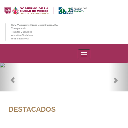
CDMX/Organismo Público Descentralizado/PAOT
Transparencia
Trámites y Servicios
Atención Ciudadana
Web e-mail PAOT
PAOT
Previous
Nex
DESTACADOS