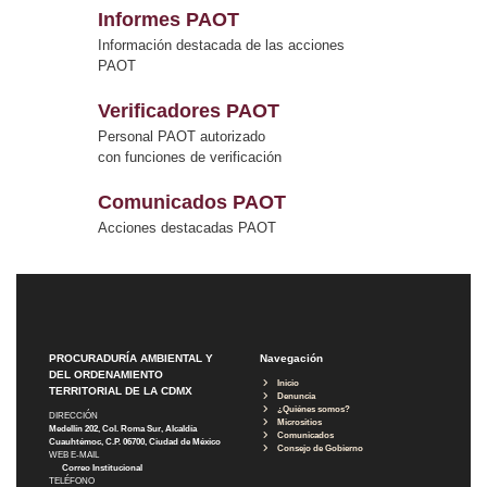
Informes PAOT
Información destacada de las acciones
PAOT
Verificadores PAOT
Personal PAOT autorizado
con funciones de verificación
Comunicados PAOT
Acciones destacadas PAOT
PROCURADURÍA AMBIENTAL Y
Navegación
DEL ORDENAMIENTO
Inicio
TERRITORIAL DE LA CDMX
Denuncia
¿Quiénes somos?
DIRECCIÓN
Micrositios
Medellín 202, Col. Roma Sur, Alcaldía
Comunicados
Cuauhtémoc, C.P. 06700, Ciudad de México
Consejo de Gobierno
WEB E-MAIL
Correo Institucional
TELÉFONO