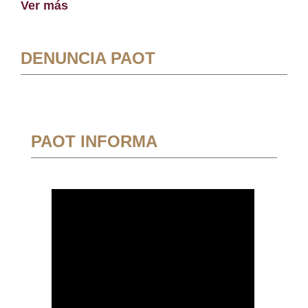
Ver más
DENUNCIA PAOT
PAOT INFORMA