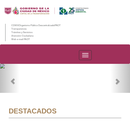
CDMX/Organismo Público Descentralizado/PAOT
Transparencia
Trámites y Servicios
Atención Ciudadana
Web e-mail PAOT
PAOT
Previous
Nex
DESTACADOS