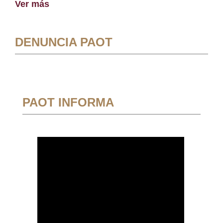
Ver más
DENUNCIA PAOT
PAOT INFORMA