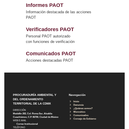
Informes PAOT
Información destacada de las acciones
PAOT
Verificadores PAOT
Personal PAOT autorizado
con funciones de verificación
Comunicados PAOT
Acciones destacadas PAOT
PROCURADURÍA AMBIENTAL Y
Navegación
DEL ORDENAMIENTO
Inicio
TERRITORIAL DE LA CDMX
Denuncia
¿Quiénes somos?
DIRECCIÓN
Micrositios
Medellín 202, Col. Roma Sur, Alcaldía
Comunicados
Cuauhtémoc, C.P. 06700, Ciudad de México
Consejo de Gobierno
WEB E-MAIL
Correo Institucional
TELÉFONO