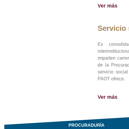
Ver más
Servicio 
Es consolid
interinstituci
imparten carre
de la Procura
servicio socia
PAOT ofrece.
Ver más
PROCURADURÍA