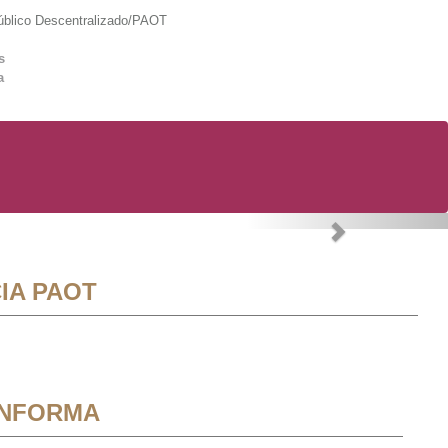
lico Descentralizado/PAOT
s
a
Next
IA PAOT
INFORMA