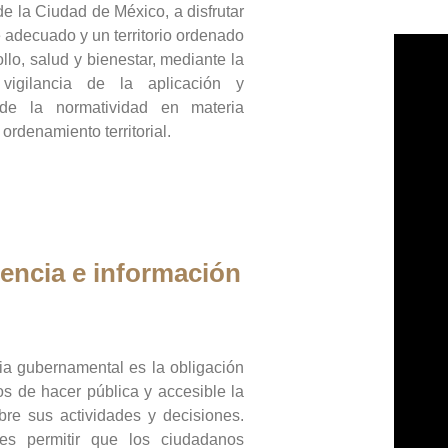
de la Ciudad de México, a disfrutar
 adecuado y un territorio ordenado
llo, salud y bienestar, mediante la
vigilancia de la aplicación y
 de la normatividad en materia
 ordenamiento territorial.
encia e información
ia gubernamental es la obligación
os de hacer pública y accesible la
bre sus actividades y decisiones.
es permitir que los ciudadanos