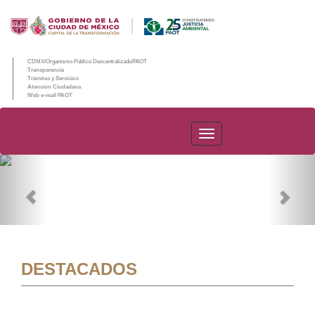
CDMX/Organismo Público Descentralizado/PAOT
Transparencia
Trámites y Servicios
Atención Ciudadana
Web e-mail PAOT
PAOT
Previous
Nex
DESTACADOS