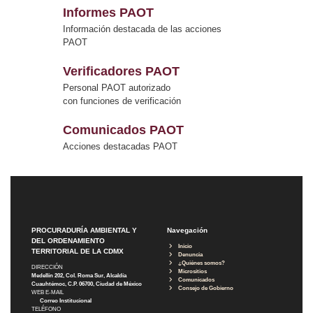
Informes PAOT
Información destacada de las acciones
PAOT
Verificadores PAOT
Personal PAOT autorizado
con funciones de verificación
Comunicados PAOT
Acciones destacadas PAOT
PROCURADURÍA AMBIENTAL Y
Navegación
DEL ORDENAMIENTO
Inicio
TERRITORIAL DE LA CDMX
Denuncia
¿Quiénes somos?
DIRECCIÓN
Micrositios
Medellín 202, Col. Roma Sur, Alcaldía
Comunicados
Cuauhtémoc, C.P. 06700, Ciudad de México
Consejo de Gobierno
WEB E-MAIL
Correo Institucional
TELÉFONO